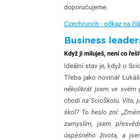
doporučujeme.
Czechrunch - odkaz na čl
Business leader
Když ji miluješ, není co řeši
Ideální stav je, když o Sc
Třeba jako novinář Lukáš
několikrát jsem ve svém 
chodí na ScioŠkolu. Víte, j
škol? To heslo zní: „Změn
zamyslím, jsem přesvědč
úspěšného života, a js