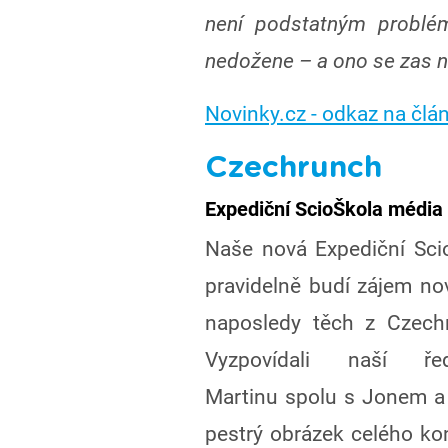
není podstatným problé
nedožene – a ono se zas n
Novinky.cz - odkaz na člá
Czechrunch
Expediční ScioŠkola média 
Naše nová Expediční Sci
pravidelně budí zájem nov
naposledy těch z Czech
Vyzpovídali naší ředi
Martinu spolu s Jonem a 
pestrý obrázek celého konc