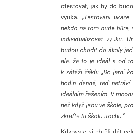
otestovat, jak by do bu
výuka.
„Testování ukáže 
někdo na tom bude hůře, ji
individualizovat výuku. U
budou chodit do školy jedn
ale, že to je ideál a od t
k zátěži žáků: „Do jarní k
hodin denně, teď netráv
ideálním řešením. V mnoha
než když jsou ve škole, pr
zkraťte tu školu trochu.“
Kdybyste si chtěli dát ce