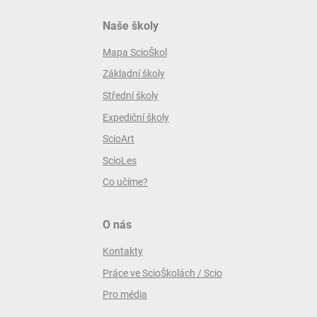
Naše školy
Mapa ScioŠkol
Základní školy
Střední školy
Expediční školy
ScioArt
ScioLes
Co učíme?
O nás
Kontakty
Práce ve ScioŠkolách / Scio
Pro média