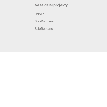
Naše další projekty
ScioEdu
ScioKuchyně
ScioResearch