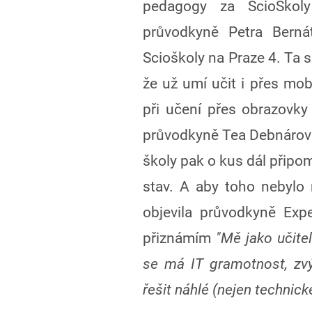
pedagogy za ScioŠkoly
průvodkyně Petra Berná
Scioškoly na Praze 4. Ta se
že už umí učit i přes mobi
při učení přes obrazovk
průvodkyně Tea Debnárová
školy pak o kus dál připom
stav. A aby toho nebylo m
objevila průvodkyně Exp
přiznámím
"Mě jako učitel
se má IT gramotnost, zvý
řešit náhlé (nejen technick