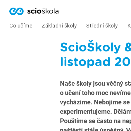
Co učíme
Základní školy
Střední školy
K
ScioŠkoly 
listopad 2
Naše školy jsou věčný sta
o učení toho moc nevíme“
vycházíme. Nebojíme se 
experimentujeme. Děláme
Pouštíme se často na ne
naštěstí stále úspěšný. V