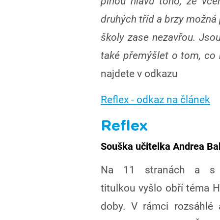
plnou hlavu toho, že včer
druhých tříd a brzy možná p
školy zase nezavřou. Jsou
také přemýšlet o tom, co 
najdete v odkazu
Reflex - odkaz na článek
Reflex
Souška učitelka Andrea Ba
Na 11 stranách a s 
titulkou vyšlo obří téma 
doby. V rámci rozsáhlé 