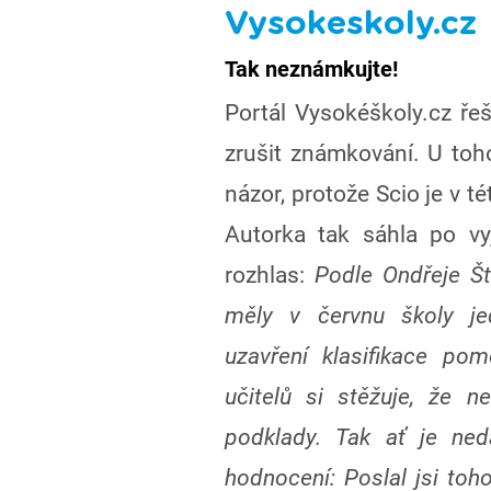
Vysokeskoly.cz
Tak neznámkujte!
Portál Vysokéškoly.cz řeš
zrušit známkování. U to
názor, protože Scio je v t
Autorka tak sáhla po vy
rozhlas:
Podle Ondřeje Šte
měly v červnu školy jed
uzavření klasifikace po
učitelů si stěžuje, že 
podklady. Tak ať je ned
hodnocení: Poslal jsi to