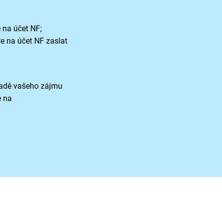
 na účet NF;
te na účet NF zaslat
padě vašeho zájmu
e na