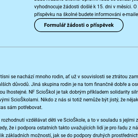
vyhodnocuje žádosti došlé k 15. dni v měsíci. O
příspěvku na školné budete informováni e-mail
Formulář žádosti o příspěvek
tísni se nachází mnoho rodin, ať už v souvislosti se ztrátou zam
ších důvodů. Jiná skupina rodin je na tom finančně dobře a o
sou lhostejné. NF ScioŠkol je tak dobrým příkladem solidarity sil
ivými ScioŠkolami. Nikdo z nás si totiž nemůže být jistý, že něj
čas sám potřebovat.
rozhodnutí vzdělávat děti ve ScioŠkole, a to v souladu s jejími
dy, že i podpora ostatních takto uvažujících lidí je pro řadu z n
olik základních možností, jak se do podpory druhých prostředni