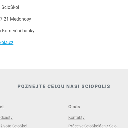
d ScioŠkol
 277 21 Medonosy
 Komerční banky
ola.cz
POZNEJTE CELOU NAŠI SCIOPOLIS
ět
O nás
odcasty
Kontakty
 života ScioŠkol
Práce ve ScioŠkolách / Scio