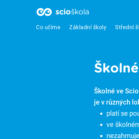
Co učíme
Základní školy
Střední š
Školné
Školné ve Scio
je v různých lo
platí se p
ve školném 
nezahrnuje