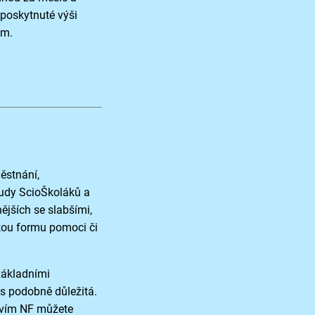
 poskytnuté výši
em.
ěstnání,
sudy ScioŠkoláků a
nějších se slabšími,
akou formu pomoci či
 základními
ás podobně důležitá.
ctvím NF můžete