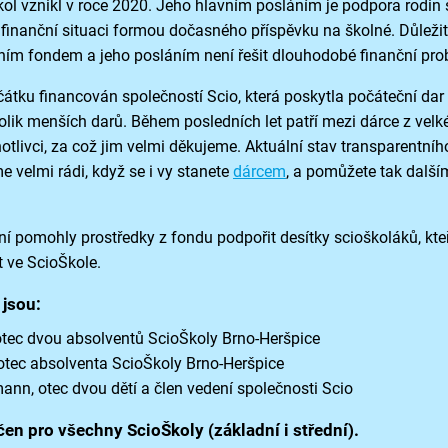
ol vznikl v roce 2020. Jeho hlavním posláním je podpora rodin 
 finanční situaci formou dočasného příspěvku na školné. Důležité
lním fondem a jeho posláním není řešit dlouhodobé finanční pr
átku financován společností Scio, která poskytla počáteční dar v
olik menších darů. Během posledních let patří mezi dárce z velké 
notlivci, za což jim velmi děkujeme. Aktuální stav transparentní
 velmi rádi, když se i vy stanete
dárcem
, a pomůžete tak dalš
 pomohly prostředky z fondu podpořit desítky scioškoláků, kteř
 ve ScioŠkole.
 jsou:
tec dvou absolventů ScioŠkoly Brno-Heršpice
otec absolventa ScioŠkoly Brno-Heršpice
n, otec dvou dětí a člen vedení společnosti Scio
čen pro všechny ScioŠkoly (základní i střední).