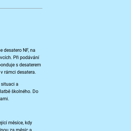
e desatero NF, na
vcích. Při podávání
ponduje s desaterem
y v rámci desatera.
situaci a
latbě školného. Do
vami.
jící měsíce, kdy
dnou za měsíc a