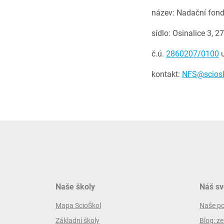
název: Nadační fon
sídlo: Osinalice 3,
č.ú.
2860207/0100
u
kontakt:
NFS@sciosk
Naše školy
Náš sv
Mapa ScioŠkol
Naše p
Základní školy
Blog: ze