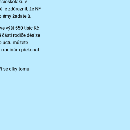
scioškoláků v
 je zdůraznit, že NF
oblémy žadatelů.
e výši 550 tisíc Kč
části rodiče dětí ze
ho účtu můžete
ím rodinám překonat
í se díky tomu