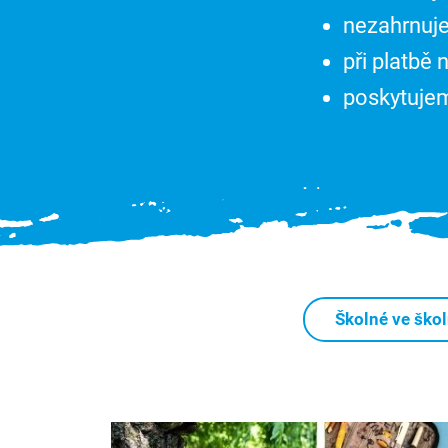
nezahrnuje
při platbě
poskytujem
Školné ve ško