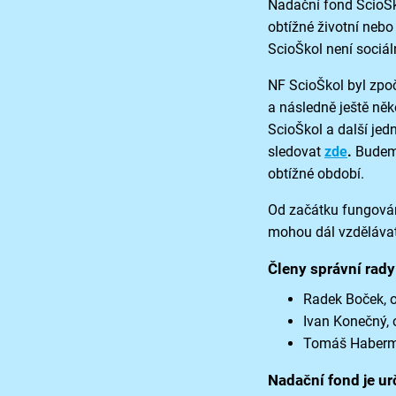
Nadační fond ScioŠk
obtížné životní nebo
ScioŠkol není sociá
NF ScioŠkol byl zpoč
a následně ještě něk
ScioŠkol a další jed
sledovat
zde
.
Budeme
obtížné období.
Od začátku fungování
mohou dál vzdělávat
Členy správní rady
Radek Boček, o
Ivan Konečný, 
Tomáš Haberman
Nadační fond je ur