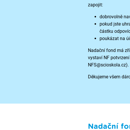
zapojit:
dobrovolně nav
pokud jste uhra
částku odpovída
poukázat na úč
Nadační fond má zří
vystaví NF potvrzení
NFS@scioskola.cz). U
Děkujeme všem dár
Nadační fo