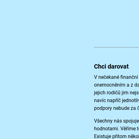
Chci darovat
V nečekané finanční 
onemocněním a z dal
jejich rodičů jim nej
navíc napříč jednotl
podpory nebude za 
Všechny nás spojuje 
hodnotami. Věříme te
Existuje přitom něk