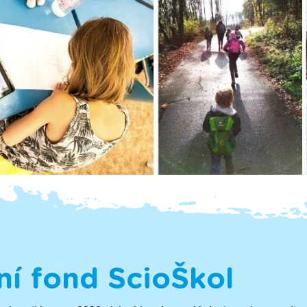
í fond ScioŠkol