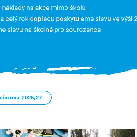
 náklady na akce mimo školu
 na celý rok dopředu poskytujeme slevu ve výši 
e slevu na školné pro sourozence
lním roce 2026/27