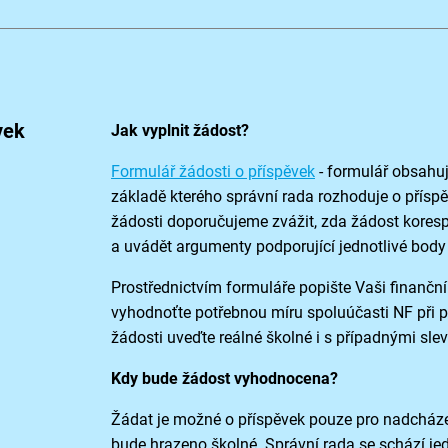
vek
Jak vyplnit žádost?
Formulář žádosti o příspěvek
- formulář obsahuj
základě kterého správní rada rozhoduje o příspě
žádosti doporučujeme zvážit, zda žádost kores
a uvádět argumenty podporující jednotlivé bod
Prostřednictvím formuláře popište Vaši finanční 
vyhodnoťte potřebnou míru spoluúčasti NF při p
žádosti uveďte reálné školné i s případnými sle
Kdy bude žádost vyhodnocena?
Žádat je možné o příspěvek pouze pro nadcháze
bude hrazeno školné. Správní rada se schází je