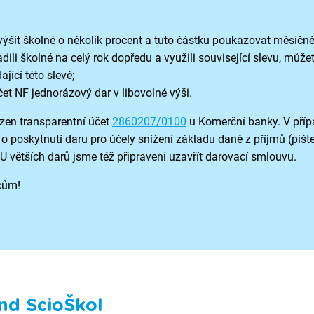
ýšit školné o několik procent a tuto částku poukazovat měsíčně
dili školné na celý rok dopředu a využili související slevu, může
jící této slevě;
et NF jednorázový dar v libovolné výši.
zen transparentní účet
2860207/0100
u Komerční banky. V pří
 o poskytnutí daru pro účely snížení základu daně z příjmů (pišt
 větších darů jsme též připraveni uzavřít darovací smlouvu.
cům!
nd ScioŠkol