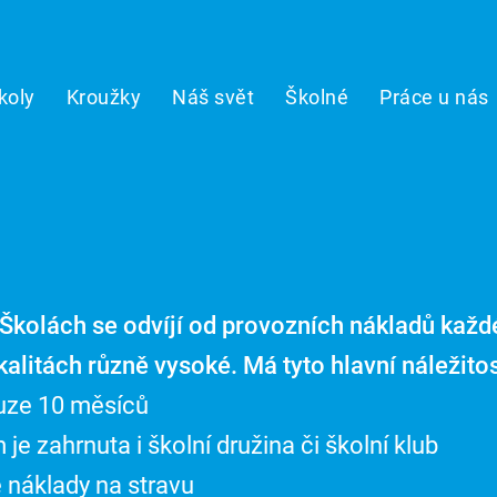
koly
Kroužky
Náš svět
Školné
Práce u nás
Školách se odvíjí od provozních nákladů každé
kalitách různě vysoké. Má tyto hlavní náležitos
ouze 10 měsíců
je zahrnuta i školní družina či školní klub
 náklady na stravu