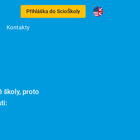
Přihláška do ScioŠkoly
Kontakty
 školy, proto
ti: