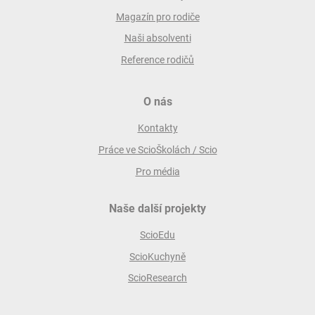
Magazín pro rodiče
Naši absolventi
Reference rodičů
O nás
Kontakty
Práce ve ScioŠkolách / Scio
Pro média
Naše další projekty
ScioEdu
ScioKuchyně
ScioResearch