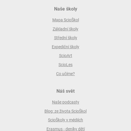
Naše školy
Mapa ScioŠkol
Základní školy
Střední školy
Expediční školy
ScioArt
ScioLes
Co učíme?
Náš svět
Naše podcasty
Blog: ze života ScioŠkol
ScioŠkoly v médiích
Erasmus - deníky dětí