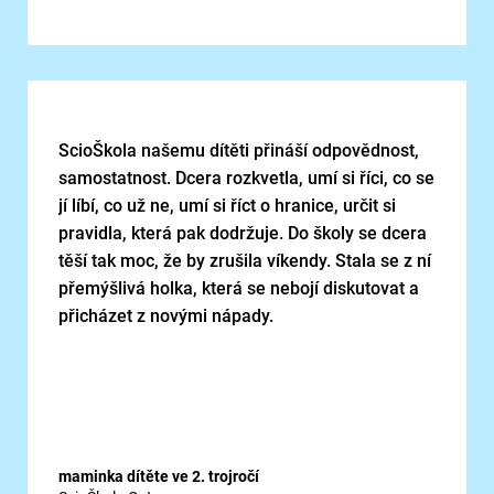
ScioŠkola našemu dítěti přináší odpovědnost,
samostatnost. Dcera rozkvetla, umí si říci, co se
jí líbí, co už ne, umí si říct o hranice, určit si
pravidla, která pak dodržuje. Do školy se dcera
těší tak moc, že by zrušila víkendy. Stala se z ní
přemýšlivá holka, která se nebojí diskutovat a
přicházet z novými nápady.
maminka dítěte ve 2. trojročí