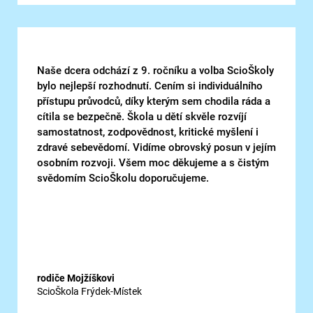
Naše dcera odchází z 9. ročníku a volba ScioŠkoly
bylo nejlepší rozhodnutí. Cením si individuálního
přístupu průvodců, díky kterým sem chodila ráda a
cítila se bezpečně. Škola u dětí skvěle rozvíjí
samostatnost, zodpovědnost, kritické myšlení i
zdravé sebevědomí. Vidíme obrovský posun v jejím
osobním rozvoji. Všem moc děkujeme a s čistým
svědomím ScioŠkolu doporučujeme.
rodiče Mojžíškovi
ScioŠkola Frýdek-Místek