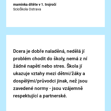
maminka dítěte v 1. trojročí
ScioŠkola Ostrava
Dcera je dobře naladěná, nedělá jí
problém chodit do školy, nemá z ní
žádné napětí nebo stres. Škola jí
ukazuje vztahy mezi dětmi/žáky a
dospělými/průvodci jinak, než jsou
zavedené normy - jsou vzájemně
respektující a partnerské.