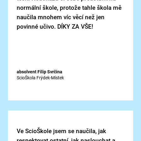
normální škole, protože tahle škola mě
naučila mnohem víc věcí než jen
povinné učivo. DÍKY ZA VŠE!
absolvent Filip Svrčina
ScioŠkola Frýdek-Místek
Ve ScioŠkole jsem se naučila, jak
respektovat ostatní, jak naslouchat a