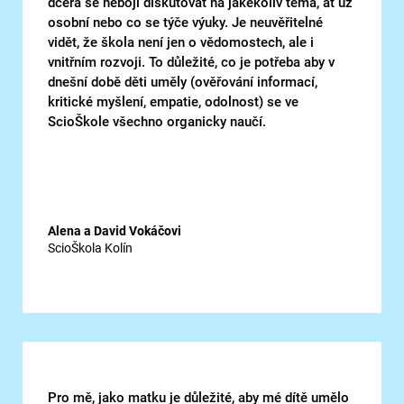
dcera se nebojí diskutovat na jakékoliv téma, ať už
osobní nebo co se týče výuky. Je neuvěřitelné
vidět, že škola není jen o vědomostech, ale i
vnitřním rozvoji. To důležité, co je potřeba aby v
dnešní době děti uměly (ověřování informací,
kritické myšlení, empatie, odolnost) se ve
ScioŠkole všechno organicky naučí.
Alena a David Vokáčovi
ScioŠkola Kolín
Pro mě, jako matku je důležité, aby mé dítě umělo