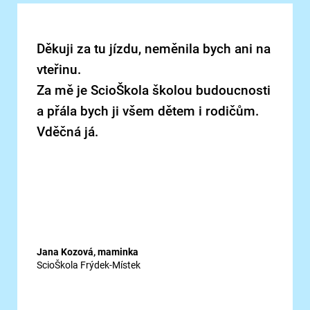
Děkuji za tu jízdu, neměnila bych ani na
vteřinu.
Za mě je ScioŠkola školou budoucnosti
a přála bych ji všem dětem i rodičům.
Vděčná já.
Jana Kozová, maminka
ScioŠkola Frýdek-Místek