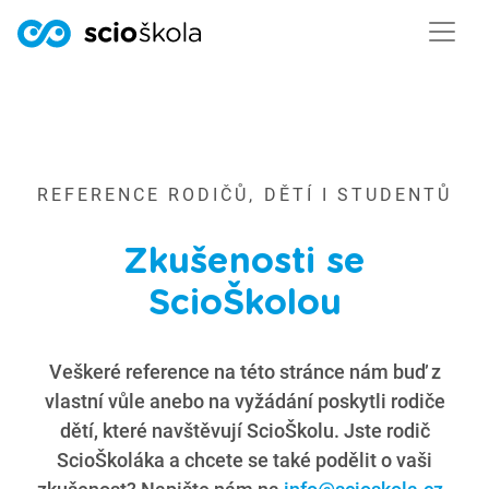
REFERENCE RODIČŮ, DĚTÍ I STUDENTŮ
Zkušenosti se
ScioŠkolou
Veškeré reference na této stránce nám buď z
vlastní vůle anebo na vyžádání poskytli rodiče
dětí, které navštěvují ScioŠkolu. Jste rodič
ScioŠkoláka a chcete se také podělit o vaši