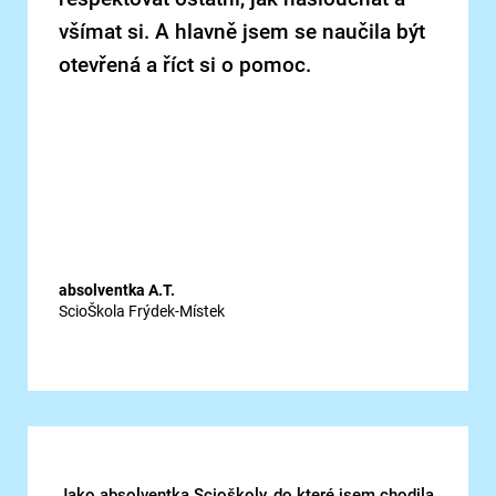
všímat si. A hlavně jsem se naučila být
otevřená a říct si o pomoc.
absolventka A.T.
ScioŠkola Frýdek-Místek
Jako absolventka Scioškoly, do které jsem chodila