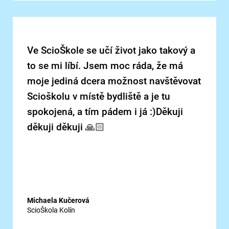
Ve ScioŠkole se učí život jako takový a
to se mi líbí. Jsem moc ráda, že má
moje jediná dcera možnost navštěvovat
Scioškolu v místě bydliště a je tu
spokojená, a tím pádem i já :)Děkuji
děkuji děkuji 🙏🏻
Michaela Kučerová
ScioŠkola Kolín