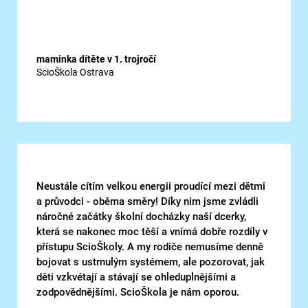
maminka dítěte v 1. trojročí
ScioŠkola Ostrava
Neustále cítím velkou energii proudící mezi dětmi
a průvodci - oběma směry! Díky nim jsme zvládli
náročné začátky školní docházky naší dcerky,
která se nakonec moc těší a vnímá dobře rozdíly v
přístupu ScioŠkoly. A my rodiče nemusíme denně
bojovat s ustrnulým systémem, ale pozorovat, jak
děti vzkvétají a stávají se ohleduplnějšími a
zodpovědnějšími. ScioŠkola je nám oporou.