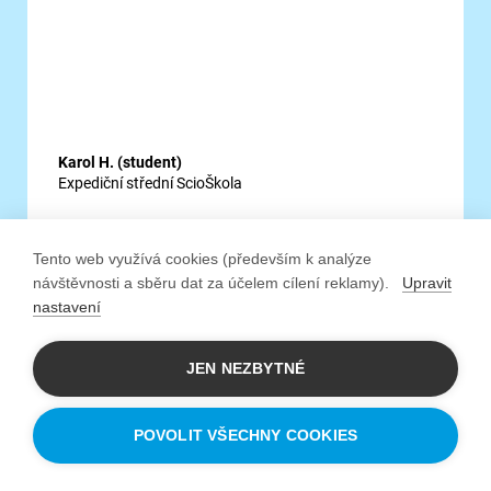
Karol H. (student)
Expediční střední ScioŠkola
Tento web využívá cookies (především k analýze
návštěvnosti a sběru dat za účelem cílení reklamy).
Upravit
nastavení
Máme tu velice příjemnou atmosféru,
JEN NEZBYTNÉ
díky ní se necítím ve stresu a vždy mi
dodá energii. Je tu skvělý kolektiv, ve
POVOLIT VŠECHNY COOKIES
kterém si máme vždy co říct, navzájem