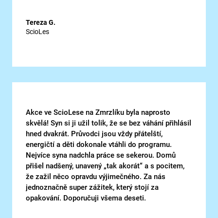
Tereza G.
ScioLes
Akce ve ScioLese na Zmrzlíku byla naprosto
skvělá! Syn si ji užil tolik, že se bez váhání přihlásil
hned dvakrát. Průvodci jsou vždy přátelští,
energičtí a děti dokonale vtáhli do programu.
Nejvíce syna nadchla práce se sekerou. Domů
přišel nadšený, unavený „tak akorát“ a s pocitem,
že zažil něco opravdu výjimečného. Za nás
jednoznačně super zážitek, který stojí za
opakování. Doporučuji všema deseti.