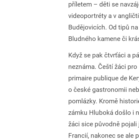
příletem – děti se navz
videoportréty a v angličt
Budějovicích. Od tipů na 
Bludného kamene či krá
Když se pak čtvrťáci a páť
neznáma. Čeští žáci pro
primaire publique de Ker
o české gastronomii nebo
pomlázky. Kromě historie
zámku Hluboká došlo i na
žáci sice původně pojali
Francií, nakonec se ale 