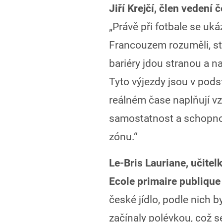
Jiří Krejčí, člen vedení
„Právě při fotbale se uká
Francouzem rozuměli, st
bariéry jdou stranou a n
Tyto výjezdy jsou v podst
reálném čase naplňují vzd
samostatnost a schopno
zónu.“
Le-Bris Lauriane, učite
Ecole primaire publiqu
české jídlo, podle nich b
začínaly polévkou, což s