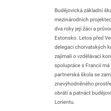
Budějovická základní škol
mezinárodních projektech
dva roky její žáci a průvo
Estonsko. Letos před Vel
delegaci chorvatských kr
zajímali o vzdělávací k
spolupráce s Francií má 
partnerská škola se zamě
znevýhodněného prostředí
obrátí a patnáct budějov
Lorientu.