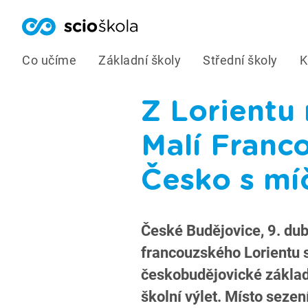
Co učíme
Základní školy
Střední školy
K
Z Lorientu
Malí Franco
Česko s mí
České Budějovice, 9. du
francouzského Lorientu s
českobudějovické základ
školní výlet. Místo sezení