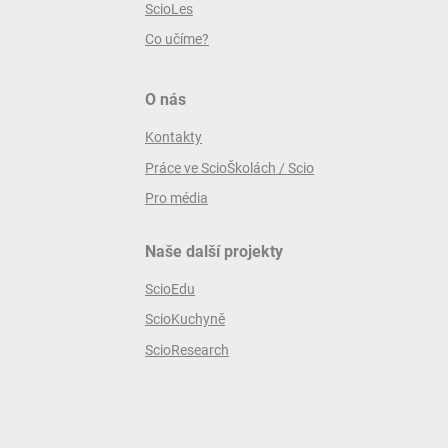
ScioLes
Co učíme?
O nás
Kontakty
Práce ve ScioŠkolách / Scio
Pro média
Naše další projekty
ScioEdu
ScioKuchyně
ScioResearch